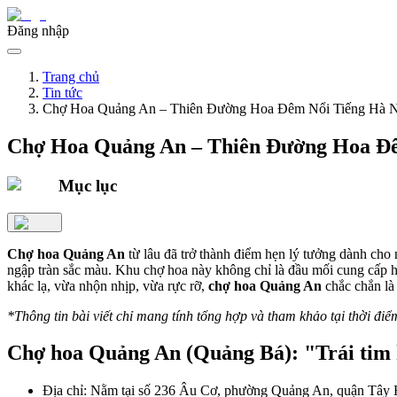
Đăng nhập
Trang chủ
Tin tức
Chợ Hoa Quảng An – Thiên Đường Hoa Đêm Nổi Tiếng Hà N
Chợ Hoa Quảng An – Thiên Đường Hoa Đê
Mục lục
Chợ hoa Quảng An
từ lâu đã trở thành điểm hẹn lý tưởng dành cho
ngập tràn sắc màu. Khu chợ hoa này không chỉ là đầu mối cung cấp 
khác lạ, vừa nhộn nhịp, vừa rực rỡ,
chợ hoa Quảng An
chắc chắn là
*Thông tin bài viết chỉ mang tính tổng hợp và tham khảo tại thời điể
Chợ hoa Quảng An (Quảng Bá): "Trái tim
Địa chỉ: Nằm tại số 236 Âu Cơ, phường Quảng An, quận Tây