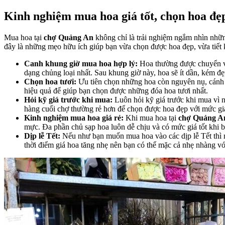
Kinh nghiệm mua hoa giá tốt, chọn hoa đẹ
Mua hoa tại
chợ Quảng An
không chỉ là trải nghiệm ngắm nhìn nhữ
đây là những mẹo hữu ích giúp bạn vừa chọn được hoa đẹp, vừa tiết 
Canh khung giờ mua hoa hợp lý:
Hoa thường được chuyển về
dạng chủng loại nhất. Sau khung giờ này, hoa sẽ ít dần, kém đẹ
Chọn hoa tươi:
Ưu tiên chọn những hoa còn nguyên nụ, cánh 
hiệu quả để giúp bạn chọn được những đóa hoa tươi nhất.
Hỏi kỹ giá trước khi mua:
Luôn hỏi kỹ giá trước khi mua vì n
hàng cuối chợ thường rẻ hơn để chọn được hoa đẹp với mức giá
Kinh nghiệm mua hoa giá rẻ:
Khi mua hoa tại
chợ Quảng A
mực. Đa phần chủ sạp hoa luôn dễ chịu và có mức giá tốt khi b
Dịp lễ Tết:
Nếu như bạn muốn mua hoa vào các dịp lễ Tết thì n
thời điểm giá hoa tăng nhẹ nên bạn có thể mặc cả nhẹ nhàng vớ