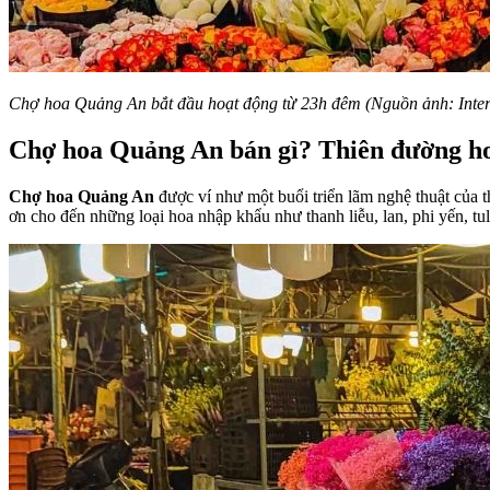
Chợ hoa Quảng An bắt đầu hoạt động từ 23h đêm (Nguồn ảnh: Inter
Chợ hoa Quảng An bán gì? Thiên đường ho
Chợ hoa Quảng An
được ví như một buổi triển lãm nghệ thuật của 
ơn cho đến những loại hoa nhập khẩu như thanh liễu, lan, phi yến, tul