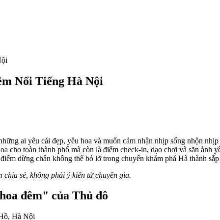
ội
m Nổi Tiếng Hà Nội
 những ai yêu cái đẹp, yêu hoa và muốn cảm nhận nhịp sống nhộn nhịp 
hoa cho toàn thành phố mà còn là điểm check-in, dạo chơi và săn ảnh
 điểm dừng chân không thể bỏ lỡ trong chuyến khám phá Hà thành sắp
m chia sẻ, không phải ý kiến từ chuyên gia.
 hoa đêm" của Thủ đô
 Hồ, Hà Nội