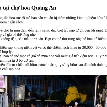
p tại chợ hoa Quảng An
ng sắc hoa rực rỡ mà bạn cần chuẩn bị thêm những kinh nghiệm hữu íc
kiệm ngân sách:
 chợ từ nửa đêm đến rạng sáng, đặc biệt tấp nập từ 2h đến 5h sáng. Đ
p và giá có thể tăng nhẹ.
không dập, sắc màu tươi tắn. Bạn có thể thử rung nhẹ bó hoa để kiểm
hiều sạp không niêm yết và có thể chênh lệch nhau từ 30.000 - 50.000 
 hợp lý.
n
, bạn có thể mặc cả giá để mua hoa với mức giá tiết kiệm hơn. Tuy nh
ạn mua từ 3 bó trở lên.
ên đến từ chiều tối hôm trước hoặc rạng sáng hôm sau để tránh tình 
i chủ sạp hoa.