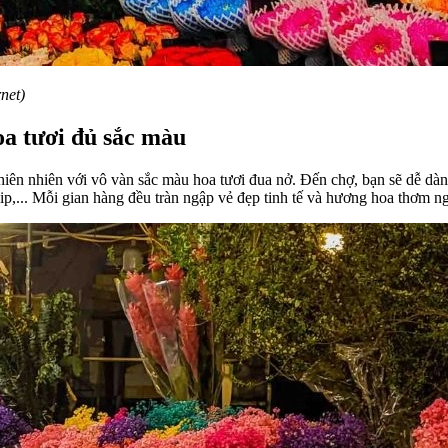
net)
a tươi đủ sắc màu
thiên nhiên với vô vàn sắc màu hoa tươi đua nở. Đến chợ, bạn sẽ dễ dà
ip,... Mỗi gian hàng đều tràn ngập vẻ đẹp tinh tế và hương hoa thơm ng