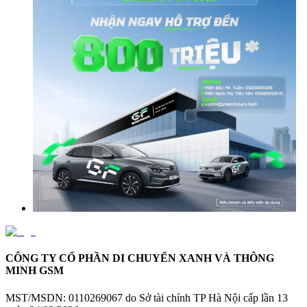
CÔNG TY CỔ PHẦN DI CHUYỂN XANH VÀ THÔNG
MINH GSM
MST/MSDN:
0110269067 do Sở tài chính TP Hà Nội cấp lần 13