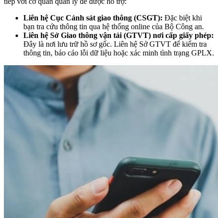
tiếp với cơ quan quản lý để được hỗ trợ:
Liên hệ Cục Cảnh sát giao thông (CSGT):
Đặc biệt khi
bạn tra cứu thông tin qua hệ thống online của Bộ Công an.
Liên hệ Sở Giao thông vận tải (GTVT) nơi cấp giấy phép:
Đây là nơi lưu trữ hồ sơ gốc. Liên hệ Sở GTVT để kiểm tra
thông tin, báo cáo lỗi dữ liệu hoặc xác minh tình trạng GPLX.