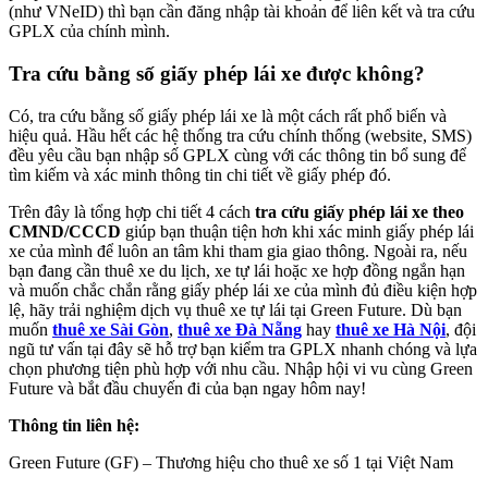
(như VNeID) thì bạn cần đăng nhập tài khoản để liên kết và tra cứu
GPLX của chính mình.
Tra cứu bằng số giấy phép lái xe được không?
Có, tra cứu bằng số giấy phép lái xe là một cách rất phổ biến và
hiệu quả. Hầu hết các hệ thống tra cứu chính thống (website, SMS)
đều yêu cầu bạn nhập số GPLX cùng với các thông tin bổ sung để
tìm kiếm và xác minh thông tin chi tiết về giấy phép đó.
Trên đây là tổng hợp chi tiết 4 cách
tra cứu giấy phép lái xe theo
CMND/CCCD
giúp bạn thuận tiện hơn khi xác minh giấy phép lái
xe của mình để luôn an tâm khi tham gia giao thông. Ngoài ra, nếu
bạn đang cần thuê xe du lịch, xe tự lái hoặc xe hợp đồng ngắn hạn
và muốn chắc chắn rằng giấy phép lái xe của mình đủ điều kiện hợp
lệ, hãy trải nghiệm dịch vụ thuê xe tự lái tại Green Future. Dù bạn
muốn
thuê xe Sài Gòn
,
thuê xe Đà Nẵng
hay
thuê xe Hà Nội
, đội
ngũ tư vấn tại đây sẽ hỗ trợ bạn kiểm tra GPLX nhanh chóng và lựa
chọn phương tiện phù hợp với nhu cầu. Nhập hội vi vu cùng Green
Future và bắt đầu chuyến đi của bạn ngay hôm nay!
Thông tin liên hệ:
Green Future (GF) – Thương hiệu cho thuê xe số 1 tại Việt Nam