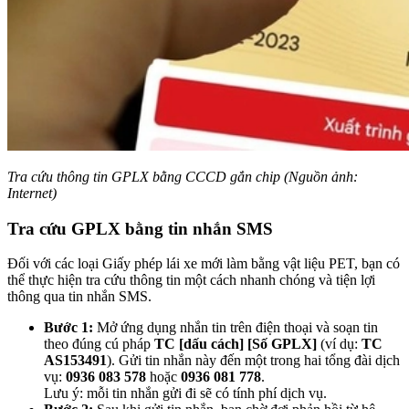
Tra cứu thông tin GPLX bằng CCCD gắn chip (Nguồn ảnh:
Internet)
Tra cứu GPLX bằng tin nhắn SMS
Đối với các loại Giấy phép lái xe mới làm bằng vật liệu PET, bạn có
thể thực hiện tra cứu thông tin một cách nhanh chóng và tiện lợi
thông qua tin nhắn SMS.
Bước 1:
Mở ứng dụng nhắn tin trên điện thoại và soạn tin
theo đúng cú pháp
TC [dấu cách] [Số GPLX]
(ví dụ:
TC
AS153491
). Gửi tin nhắn này đến một trong hai tổng đài dịch
vụ:
0936 083 578
hoặc
0936 081 778
.
Lưu ý: mỗi tin nhắn gửi đi sẽ có tính phí dịch vụ.