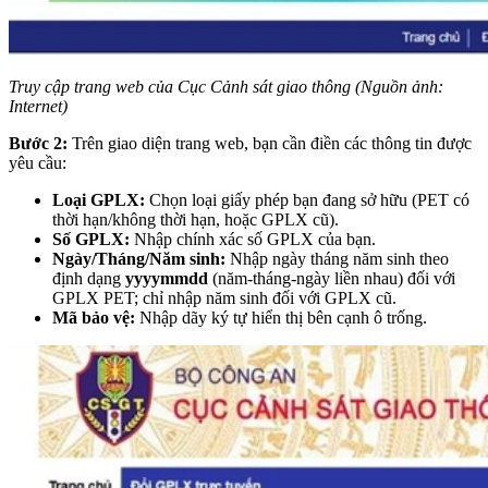
Truy cập trang web của Cục Cảnh sát giao thông (Nguồn ảnh:
Internet)
Bước 2:
Trên giao diện trang web, bạn cần điền các thông tin được
yêu cầu:
Loại GPLX:
Chọn loại giấy phép bạn đang sở hữu (PET có
thời hạn/không thời hạn, hoặc GPLX cũ).
Số GPLX:
Nhập chính xác số GPLX của bạn.
Ngày/Tháng/Năm sinh:
Nhập ngày tháng năm sinh theo
định dạng
yyyymmdd
(năm-tháng-ngày liền nhau) đối với
GPLX PET; chỉ nhập năm sinh đối với GPLX cũ.
Mã bảo vệ:
Nhập dãy ký tự hiển thị bên cạnh ô trống.