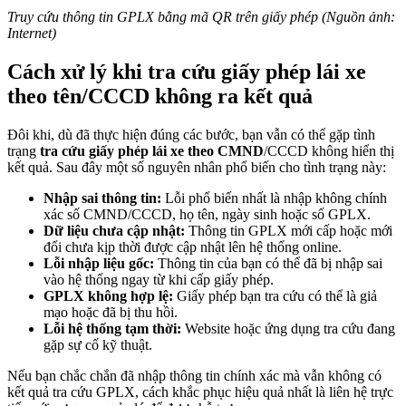
Truy cứu thông tin GPLX bằng mã QR trên giấy phép (Nguồn ảnh:
Internet)
Cách xử lý khi tra cứu giấy phép lái xe
theo tên/CCCD không ra kết quả
Đôi khi, dù đã thực hiện đúng các bước, bạn vẫn có thể gặp tình
trạng
tra cứu giấy phép lái xe theo CMND
/CCCD không hiển thị
kết quả. Sau đây một số nguyên nhân phổ biến cho tình trạng này:
Nhập sai thông tin:
Lỗi phổ biến nhất là nhập không chính
xác số CMND/CCCD, họ tên, ngày sinh hoặc số GPLX.
Dữ liệu chưa cập nhật:
Thông tin GPLX mới cấp hoặc mới
đổi chưa kịp thời được cập nhật lên hệ thống online.
Lỗi nhập liệu gốc:
Thông tin của bạn có thể đã bị nhập sai
vào hệ thống ngay từ khi cấp giấy phép.
GPLX không hợp lệ:
Giấy phép bạn tra cứu có thể là giả
mạo hoặc đã bị thu hồi.
Lỗi hệ thống tạm thời:
Website hoặc ứng dụng tra cứu đang
gặp sự cố kỹ thuật.
Nếu bạn chắc chắn đã nhập thông tin chính xác mà vẫn không có
kết quả tra cứu GPLX, cách khắc phục hiệu quả nhất là liên hệ trực