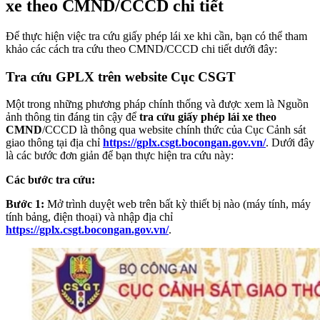
xe theo CMND/CCCD chi tiết
Để thực hiện việc tra cứu giấy phép lái xe khi cần, bạn có thể tham
khảo các cách tra cứu theo CMND/CCCD chi tiết dưới đây:
Tra cứu GPLX trên website Cục CSGT
Một trong những phương pháp chính thống và được xem là Nguồn
ảnh thông tin đáng tin cậy để
tra cứu giấy phép lái xe theo
CMND
/CCCD là thông qua website chính thức của Cục Cảnh sát
giao thông tại địa chỉ
https://gplx.csgt.bocongan.gov.vn/
. Dưới đây
là các bước đơn giản để bạn thực hiện tra cứu này:
Các bước tra cứu:
Bước 1:
Mở trình duyệt web trên bất kỳ thiết bị nào (máy tính, máy
tính bảng, điện thoại) và nhập địa chỉ
https://gplx.csgt.bocongan.gov.vn/
.