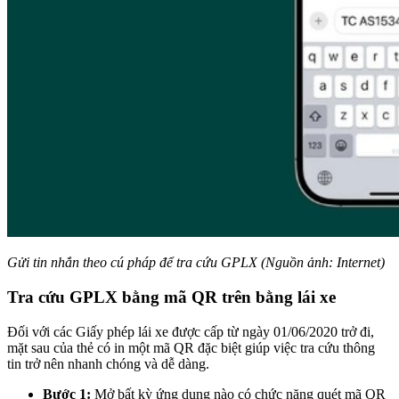
Gửi tin nhắn theo cú pháp để tra cứu GPLX (Nguồn ảnh: Internet)
Tra cứu GPLX bằng mã QR trên bằng lái xe
Đối với các Giấy phép lái xe được cấp từ ngày 01/06/2020 trở đi,
mặt sau của thẻ có in một mã QR đặc biệt giúp việc tra cứu thông
tin trở nên nhanh chóng và dễ dàng.
Bước 1:
Mở bất kỳ ứng dụng nào có chức năng quét mã QR