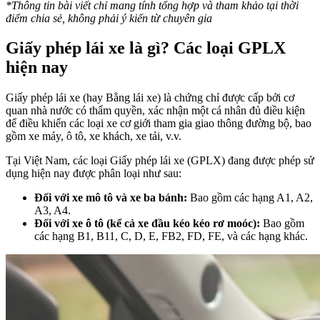
*Thông tin bài viết chỉ mang tính tổng hợp và tham khảo tại thời
điểm chia sẻ, không phải ý kiến từ chuyên gia
Giấy phép lái xe là gì? Các loại GPLX
hiện nay
Giấy phép lái xe (hay Bằng lái xe) là chứng chỉ được cấp bởi cơ
quan nhà nước có thẩm quyền, xác nhận một cá nhân đủ điều kiện
để điều khiển các loại xe cơ giới tham gia giao thông đường bộ, bao
gồm xe máy, ô tô, xe khách, xe tải, v.v.
Tại Việt Nam, các loại Giấy phép lái xe (GPLX) đang được phép sử
dụng hiện nay được phân loại như sau:
Đối với xe mô tô và xe ba bánh:
Bao gồm các hạng A1, A2,
A3, A4.
Đối với xe ô tô (kể cả xe đầu kéo kéo rơ moóc):
Bao gồm
các hạng B1, B11, C, D, E, FB2, FD, FE, và các hạng khác.