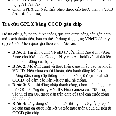
hạng A1, A2, A3.
Chọn GPLX cũ: Nếu giấy phép được cấp trước tháng 7/2013
(loại bìa ép nhựa).
Tra cứu GPLX bằng CCCD gắn chip
Để tra cứu giấy phép lái xe thông qua căn cước công dân gắn chip
một cách thuận tiện, bạn có thể sử dụng ứng dụng VNeID để truy
cập cơ sở dữ liệu quốc gia theo các bước sau:
Bước 1:
Tải ứng dụng VNeID từ cửa hàng ứng dụng (App
Store cho iOS hoặc Google Play cho Android) và cài đặt lên
thiết bị di động của bạn.
Bước 2:
Mở ứng dụng và thực hiện đăng nhập vào tài khoản
VNeID. Nếu chưa có tài khoản, tiến hành đăng ký theo
hướng dẫn, cung cấp thông tin chính xác (số điện thoại, số
CCCD) để đảm bảo liên kết dữ liệu hệ thống.
Bước 3:
Sau khi đăng nhập thành công, chọn tính năng quét
mã QR trên ứng dụng VNeID. Đưa camera của điện thoại
vào vị trí mã QR được gắn trên chip của thẻ căn cước công
dân để quét.
Bước 4:
Ứng dụng sẽ hiển thị các thông tin về giấy phép lái
xe của bạn đã được liên kết và xác thực thông qua dữ liệu từ
CCCD gắn chip.