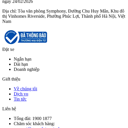
ngày 24/02/2026
Địa chỉ:
Tòa văn phòng Symphony, Đường Chu Huy Mân, Khu đô
thị Vinhomes Riverside, Phường Phúc Lợi, Thành phố Hà Nội, Việt
Nam
Đặt xe
Ngắn hạn
Dài hạn
Doanh nghiệp
Giới thiệu
Về chúng tôi
Dịch vụ
Tin tức
Liên hệ
Tổng đài:
1900 1877
Chăm sóc khách hàng: