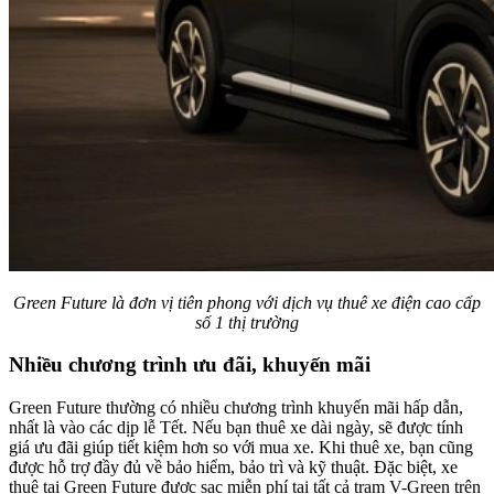
Green Future là đơn vị tiên phong với dịch vụ thuê xe điện cao cấp
số 1 thị trường
Nhiều chương trình ưu đãi, khuyến mãi
Green Future thường có nhiều chương trình khuyến mãi hấp dẫn,
nhất là vào các dịp lễ Tết. Nếu bạn thuê xe dài ngày, sẽ được tính
giá ưu đãi giúp tiết kiệm hơn so với mua xe. Khi thuê xe, bạn cũng
được hỗ trợ đầy đủ về bảo hiểm, bảo trì và kỹ thuật. Đặc biệt, xe
thuê tại Green Future được sạc miễn phí tại tất cả trạm V-Green trên