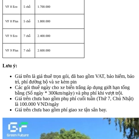
VF 8 Eco
5 chỗ
1.700.000
VF 8 Plus
5 chỗ
1.800.000
VF 9 Eco
7 chỗ
2.400.000
VF 9 Plus
7 chỗ
2.600.000
Lưu ý:
Giá trên là giá thuê trọn gói, đã bao gồm VAT, bảo hiểm, bảo
trì, phí đường bộ và xe kèm pin
Các gói thuê ngày cho xe biển trắng áp dụng giới hạn tổng
bằng (Số ngày * 300km/ngày) và phụ phí khi vượt trội.
Giá trên chưa bao gồm phụ phí cuối tuần (Thứ 7, Chủ Nhật)
là 100.000 VND/ngày
Giá trên chưa bao gồm phí giao xe tận sân bay.