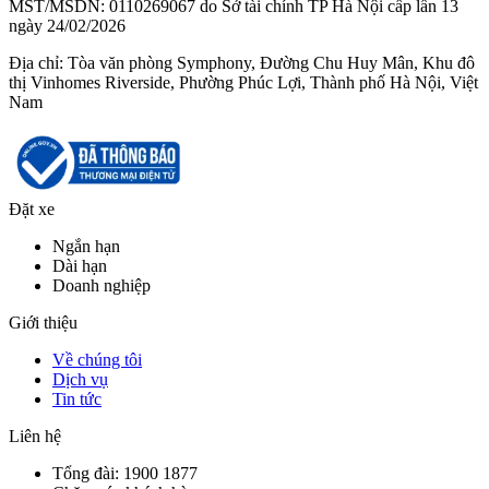
MST/MSDN:
0110269067 do Sở tài chính TP Hà Nội cấp lần 13
ngày 24/02/2026
Địa chỉ:
Tòa văn phòng Symphony, Đường Chu Huy Mân, Khu đô
thị Vinhomes Riverside, Phường Phúc Lợi, Thành phố Hà Nội, Việt
Nam
Đặt xe
Ngắn hạn
Dài hạn
Doanh nghiệp
Giới thiệu
Về chúng tôi
Dịch vụ
Tin tức
Liên hệ
Tổng đài:
1900 1877