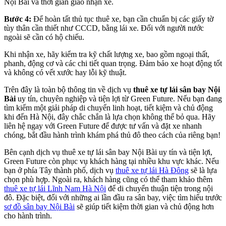
Nội Bài và thời gian giao nhận xe.
Bước 4:
Để hoàn tất thủ tục thuê xe, bạn cần chuẩn bị các giấy tờ
tùy thân cần thiết như CCCD, bằng lái xe. Đối với người nước
ngoài sẽ cần có hộ chiếu.
Khi nhận xe, hãy kiểm tra kỹ chất lượng xe, bao gồm ngoại thất,
phanh, động cơ và các chi tiết quan trọng. Đảm bảo xe hoạt động tốt
và không có vết xước hay lỗi kỹ thuật.
Trên đây là toàn bộ thông tin về dịch vụ
thuê xe tự lái sân bay Nội
Bài
uy tín, chuyên nghiệp và tiện lợi từ Green Future. Nếu bạn đang
tìm kiếm một giải pháp di chuyển linh hoạt, tiết kiệm và chủ động
khi đến Hà Nội, đây chắc chắn là lựa chọn không thể bỏ qua. Hãy
liên hệ ngay với Green Future để được tư vấn và đặt xe nhanh
chóng, bắt đầu hành trình khám phá thủ đô theo cách của riêng bạn!
Bên cạnh dịch vụ thuê xe tự lái sân bay Nội Bài uy tín và tiện lợi,
Green Future còn phục vụ khách hàng tại nhiều khu vực khác. Nếu
bạn ở phía Tây thành phố, dịch vụ
thuê xe tự lái Hà Đông
sẽ là lựa
chọn phù hợp. Ngoài ra, khách hàng cũng có thể tham khảo thêm
thuê xe tự lái Lĩnh Nam Hà Nội
để di chuyển thuận tiện trong nội
đô. Đặc biệt, đối với những ai lần đầu ra sân bay, việc tìm hiểu trước
sơ đồ sân bay Nội Bài
sẽ giúp tiết kiệm thời gian và chủ động hơn
cho hành trình.