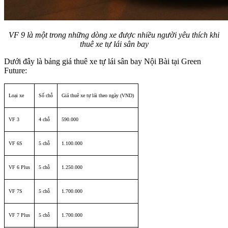
VF 9 là một trong những dòng xe được nhiều người yêu thích khi
thuê xe tự lái sân bay
Dưới đây là bảng giá thuê xe tự lái sân bay Nội Bài tại Green
Future:
Loại xe
Số chỗ
Giá thuê xe tự lái theo ngày (VND)
VF 3
4 chỗ
590.000
VF 6S
5 chỗ
1.100.000
VF 6 Plus
5 chỗ
1.250.000
VF 7S
5 chỗ
1.700.000
VF 7 Plus
5 chỗ
1.700.000