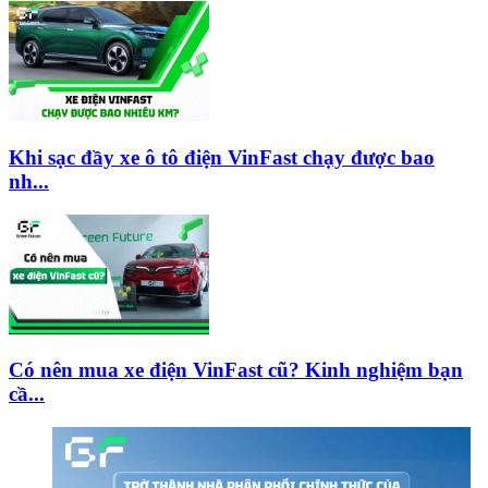
Khi sạc đầy xe ô tô điện VinFast chạy được bao
nh...
Có nên mua xe điện VinFast cũ? Kinh nghiệm bạn
cầ...