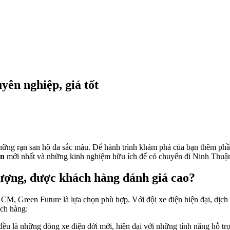
ên nghiệp, giá tốt
ững rạn san hô đa sắc màu. Để hành trình khám phá của bạn thêm phần 
ận
mới nhất và những kinh nghiệm hữu ích để có chuyến đi Ninh Thuận
lượng, được khách hàng đánh giá cao?
HCM, Green Future là lựa chọn phù hợp. Với đội xe điện hiện đại, dịc
ách hàng:
 đều là những dòng xe điện đời mới, hiện đại với những tính năng hỗ tr