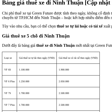
Bảng giá thuê xe đi Ninh Thuận [Cập nhật
Chi phí thuê xe tại Green Future được tính theo ngày, không cố định 
chuyển từ TP.HCM đến Ninh Thuận – hoặc kết hợp nhiều điểm đến n
Tùy vào nhu cầu, bạn có thể chọn
thuê xe tự lái hoặc có tài xế
xuất 
Giá thuê xe 5 chỗ đi Ninh Thuận
Dưới đây là bảng giá
thuê xe đi Ninh Thuận
mới nhất tại Green Fut
Loại xe
Giá thuê xe tự lái theo ngày (VND)
Giá thuê xe có tài xế theo ngày (VND)
VF 6S
1.100.000
1.900.000
VF 6 Plus
1.250.000
2.050.000
VF 7S
1.700.000
2.500.000
VF 7 Plus
1.700.000
2.500.000