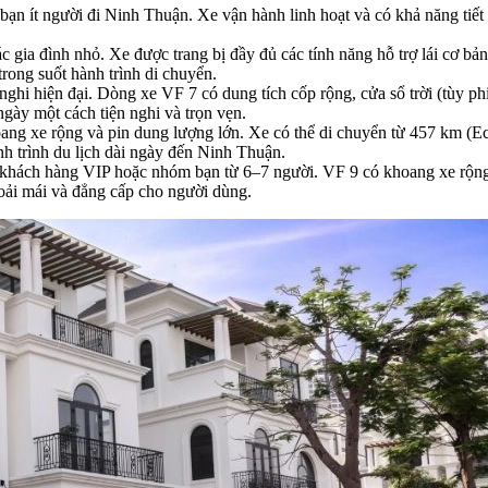
n ít người đi Ninh Thuận. Xe vận hành linh hoạt và có khả năng tiết 
các gia đình nhỏ. Xe được trang bị đầy đủ các tính năng hỗ trợ lái cơ bả
trong suốt hành trình di chuyển.
nghi hiện đại. Dòng xe VF 7 có dung tích cốp rộng, cửa sổ trời (tùy p
gày một cách tiện nghi và trọn vẹn.
oang xe rộng và pin dung lượng lớn. Xe có thể di chuyển từ 457 km (Eco
h trình du lịch dài ngày đến Ninh Thuận.
 khách hàng VIP hoặc nhóm bạn từ 6–7 người. VF 9 có khoang xe rộng r
thoải mái và đẳng cấp cho người dùng.