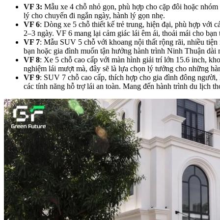
VF 3:
Mẫu xe 4 chỗ nhỏ gọn, phù hợp cho cặp đôi hoặc nhóm bạ
lý cho chuyến đi ngắn ngày, hành lý gọn nhẹ.
VF 6
: Dòng xe 5 chỗ thiết kế trẻ trung, hiện đại, phù hợp với 
2–3 ngày. VF 6 mang lại cảm giác lái êm ái, thoải mái cho bạn 
VF 7
: Mẫu SUV 5 chỗ với khoang nội thất rộng rãi, nhiều tiện 
bạn hoặc gia đình muốn tận hưởng hành trình Ninh Thuận dài n
VF 8
: Xe 5 chỗ cao cấp với màn hình giải trí lớn 15.6 inch, kh
nghiệm lái mượt mà, đây sẽ là lựa chọn lý tưởng cho những hàn
VF 9
: SUV 7 chỗ cao cấp, thích hợp cho gia đình đông người,
các tính năng hỗ trợ lái an toàn. Mang đến hành trình du lịch 