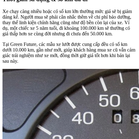
Xe chạy càng nhiều hoặc có số km lớn thường mức giá sẽ bị giảm
đáng kể. Người mua sẽ phải cân nhắc thêm về chi phí bảo dưỡng,
thay thế linh kiện chính hãng cũng như độ bền còn lại của xe. Ví
dụ, một chiếc xe 5 năm tuổi, đi khoảng 100.000 km sẽ thường có
giá thấp hơn xe cùng đời nhưng đi chưa đến 50.000 km.
Tại Green Future, các mẫu xe lướt được cung cấp đều có số km
dưới 10.000 km, gần như mới, giúp khách hàng mua xe cũ vẫn cảm
giác trải nghiệm như xe mới, đồng thời giữ giá tốt hơn khi bán lại
sau này.