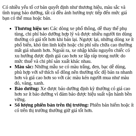
Có nhiều yếu tố cơ bản quyết định như thương hiệu, màu sắc và
tình trạng bảo dưỡng, tất cả đều ảnh hưởng trực tiếp đến mức giá
bạn có thể mua hoặc bán.
Thương hiệu xe:
Các dòng xe phổ thông, dễ thay thế phụ
tùng, chi phí bảo dưỡng hợp lý và được nhiều người tin dùng
thường có giá tốt hơn khi bán lại. Ngược lại, những dòng xe ít
phổ biến, khó tìm linh kiện hoặc chi phí sửa chữa cao thường
mất giá nhanh hơn. Ngoài ra, xe nhập khẩu nguyên chiếc có
xu hướng được định giá cao hơn xe lắp ráp trong nước do
mức thuế và chi phí sản xuất khác nhau.
Màu sắc:
Những mẫu xe có màu trắng, đen, bạc dễ dùng,
phù hợp với sở thích số đông nên thường tốc độ bán ra nhanh
hơn và giá cao hơn so với các màu kén người mua như màu
đỏ, vàng, xanh.
Bảo dưỡng:
Xe được bảo dưỡng định kỳ thường có giá cao
hơn xe ít bảo dưỡng vì đảm bảo được hiệu suất vận hành bền
vững.
Số lượng phiên bản trên thị trường:
Phiên bản hiếm hoặc ít
có trên thị trường thường giữ giá tốt hơn.