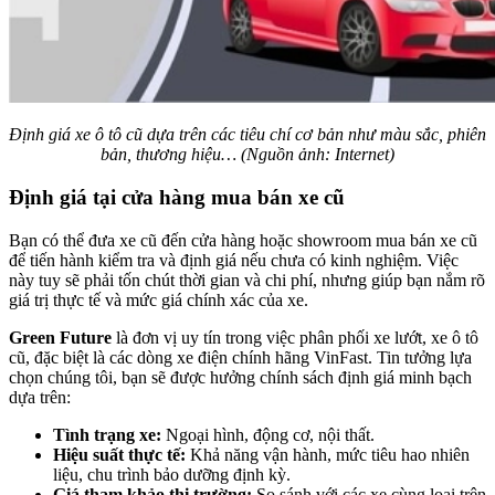
Định giá xe ô tô cũ dựa trên các tiêu chí cơ bản như màu sắc, phiên
bản, thương hiệu… (Nguồn ảnh: Internet)
Định giá tại cửa hàng mua bán xe cũ
Bạn có thể đưa xe cũ đến cửa hàng hoặc showroom mua bán xe cũ
để tiến hành kiểm tra và định giá nếu chưa có kinh nghiệm. Việc
này tuy sẽ phải tốn chút thời gian và chi phí, nhưng giúp bạn nắm rõ
giá trị thực tế và mức giá chính xác của xe.
Green Future
là đơn vị uy tín trong việc phân phối xe lướt, xe ô tô
cũ, đặc biệt là các dòng xe điện chính hãng VinFast. Tin tưởng lựa
chọn chúng tôi, bạn sẽ được hưởng chính sách định giá minh bạch
dựa trên:
Tình trạng xe:
Ngoại hình, động cơ, nội thất.
Hiệu suất thực tế:
Khả năng vận hành, mức tiêu hao nhiên
liệu, chu trình bảo dưỡng định kỳ.
Giá tham khảo thị trường:
So sánh với các xe cùng loại trên