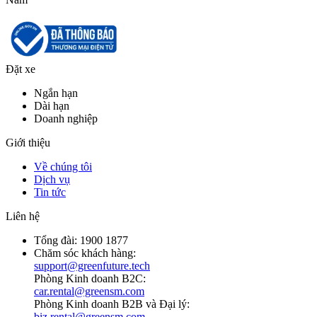
Đặt xe
Ngắn hạn
Dài hạn
Doanh nghiệp
Giới thiệu
Về chúng tôi
Dịch vụ
Tin tức
Liên hệ
Tổng đài:
1900 1877
Chăm sóc khách hàng:
support@greenfuture.tech
Phòng Kinh doanh B2C:
car.rental@greensm.com
Phòng Kinh doanh B2B và Đại lý:
biz.rental@greensm.com