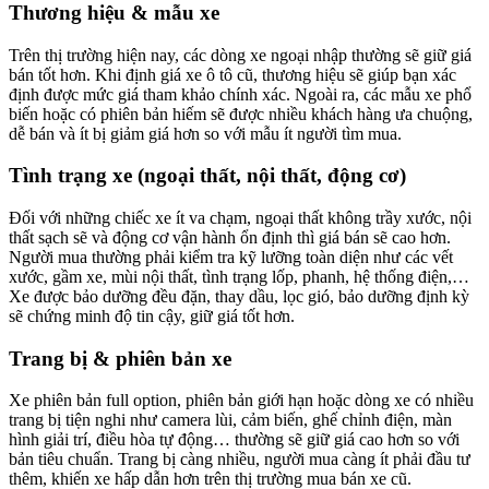
Thương hiệu & mẫu xe
Trên thị trường hiện nay, các dòng xe ngoại nhập thường sẽ giữ giá
bán tốt hơn. Khi định giá xe ô tô cũ, thương hiệu sẽ giúp bạn xác
định được mức giá tham khảo chính xác. Ngoài ra, các mẫu xe phổ
biến hoặc có phiên bản hiếm sẽ được nhiều khách hàng ưa chuộng,
dễ bán và ít bị giảm giá hơn so với mẫu ít người tìm mua.
Tình trạng xe (ngoại thất, nội thất, động cơ)
Đối với những chiếc xe ít va chạm, ngoại thất không trầy xước, nội
thất sạch sẽ và động cơ vận hành ổn định thì giá bán sẽ cao hơn.
Người mua thường phải kiểm tra kỹ lưỡng toàn diện như các vết
xước, gầm xe, mùi nội thất, tình trạng lốp, phanh, hệ thống điện,…
Xe được bảo dưỡng đều đặn, thay dầu, lọc gió, bảo dưỡng định kỳ
sẽ chứng minh độ tin cậy, giữ giá tốt hơn.
Trang bị & phiên bản xe
Xe phiên bản full option, phiên bản giới hạn hoặc dòng xe có nhiều
trang bị tiện nghi như camera lùi, cảm biến, ghế chỉnh điện, màn
hình giải trí, điều hòa tự động… thường sẽ giữ giá cao hơn so với
bản tiêu chuẩn. Trang bị càng nhiều, người mua càng ít phải đầu tư
thêm, khiến xe hấp dẫn hơn trên thị trường mua bán xe cũ.