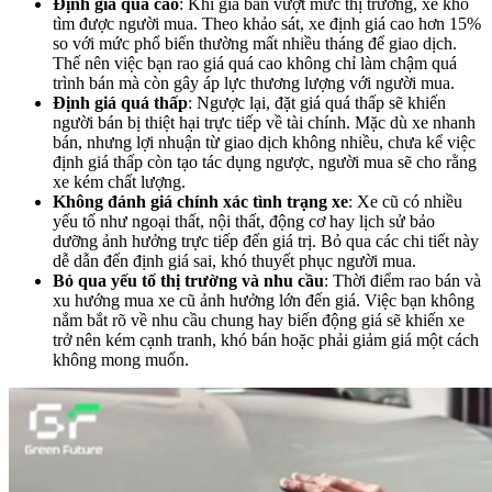
Định giá quá cao
: Khi giá bán vượt mức thị trường, xe khó
tìm được người mua. Theo khảo sát, xe định giá cao hơn 15%
so với mức phổ biến thường mất nhiều tháng để giao dịch.
Thế nên việc bạn rao giá quá cao không chỉ làm chậm quá
trình bán mà còn gây áp lực thương lượng với người mua.
Định giá quá thấp
: Ngược lại, đặt giá quá thấp sẽ khiến
người bán bị thiệt hại trực tiếp về tài chính. Mặc dù xe nhanh
bán, nhưng lợi nhuận từ giao dịch không nhiều, chưa kể việc
định giá thấp còn tạo tác dụng ngược, người mua sẽ cho rằng
xe kém chất lượng.
Không đánh giá chính xác tình trạng xe
: Xe cũ có nhiều
yếu tố như ngoại thất, nội thất, động cơ hay lịch sử bảo
dưỡng ảnh hưởng trực tiếp đến giá trị. Bỏ qua các chi tiết này
dễ dẫn đến định giá sai, khó thuyết phục người mua.
Bỏ qua yếu tố thị trường và nhu cầu
: Thời điểm rao bán và
xu hướng mua xe cũ ảnh hưởng lớn đến giá. Việc bạn không
nắm bắt rõ về nhu cầu chung hay biến động giá sẽ khiến xe
trở nên kém cạnh tranh, khó bán hoặc phải giảm giá một cách
không mong muốn.