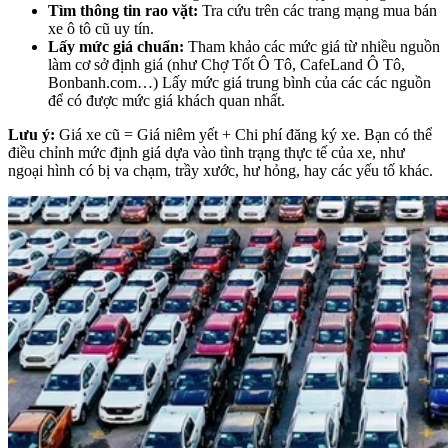
Tìm thông tin rao vặt:
Tra cứu trên các trang mạng mua bán
xe ô tô cũ uy tín.
Lấy mức giá chuẩn:
Tham khảo các mức giá từ nhiều nguồn
làm cơ sở định giá (như Chợ Tốt Ô Tô, CafeLand Ô Tô,
Bonbanh.com…) Lấy mức giá trung bình của các các nguồn
để có được mức giá khách quan nhất.
Lưu ý:
Giá xe cũ = Giá niêm yết + Chi phí đăng ký xe. Bạn có thể
điều chỉnh mức định giá dựa vào tình trạng thực tế của xe, như
ngoại hình có bị va chạm, trầy xước, hư hỏng, hay các yếu tố khác.