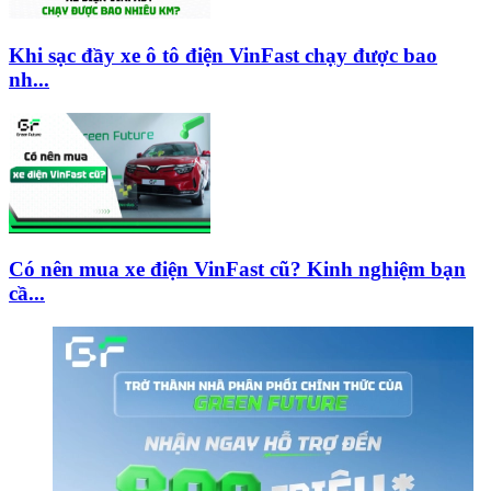
Khi sạc đầy xe ô tô điện VinFast chạy được bao
nh...
Có nên mua xe điện VinFast cũ? Kinh nghiệm bạn
cầ...