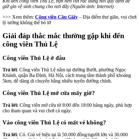
Khi đến công viên Thủ Lệ, bạn nên vứt rác đúng nơi quy định để
giữ gìn vệ sinh chung cho nơi đây (Nguồn ảnh: Internet)
>>> Xem thêm:
Công viên Cầu Giấy
– Địa điểm thư giãn, vui chơi
lý tưởng không thể bỏ lỡ
Giải đáp thắc mắc thường gặp khi đến
công viên Thủ Lệ
Công viên Thủ Lệ ở đâu
Trả lời
: Công viên Thủ Lệ nằm tại đường Bưởi, phường Ngọc
Khánh, quận Ba Đình, Hà Nội, cách trung tâm thành phố khoảng
5km, dễ dàng di chuyển bằng nhiều tuyến đường chính.
Công viên Thủ Lệ mở cửa mấy giờ?
Trả lời:
Công viên mở cửa từ 8:00 đến 18:00 hàng ngày, phù hợp
cho tham quan và vui chơi cả ngày.
Vào công viên Thủ Lệ có mất vé không?
Trả lời
: Có. Giá vé hiện tại là 50.000 đồng/người lớn và 30.000