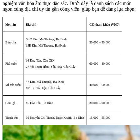
nghiệm văn hóa ẩm thực đặc sắc. Dưới đây là danh sách các món
ngon cùng địa chỉ uy tín gần công viên, giúp bạn dễ dàng lựa chọn:
Món ăn
Địa chỉ
Giá tham khảo (VND)
Số 2 Kim Mã Thượng, Ba Đình
Bún chả
30.000 – 55.000
19E Kim Mã Thượng, Ba Đình
16 Duy Tân, Cầu Giấy
Phở cuốn
60.000 – 80.000
27 Vũ Phạm Hàm, Yên Hoà, Cầu Giấy
47 Kim Mã Thượng, Ba Đình
Mì vằn thắn
40.000 – 60.000
101 B3 Tô Hiệu, Cầu Giấy
Cơm gà
16 Đào Tấn, Ba Đình
30.000 – 90.000
Thạch dừa
36 Nguyễn Chí Thanh, Ngọc Khánh, Ba Đình
15.000 – 55.000