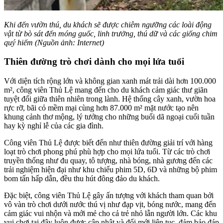
Khi đến vườn thú, du khách sẽ được chiêm ngưỡng các loài động
vật từ bò sát đến móng guốc, linh trưởng, thú dữ và các giống chim
quý hiếm (Nguồn ảnh: Internet)
Thiên đường trò chơi dành cho mọi lứa tuổi
Với diện tích rộng lớn và không gian xanh mát trải dài hơn 100.000
m², công viên Thủ Lệ mang đến cho du khách cảm giác thư giãn
tuyệt đối giữa thiên nhiên trong lành. Hệ thống cây xanh, vườn hoa
rực rỡ, bãi cỏ mềm mại cùng hơn 87.000 m² mặt nước tạo nên
khung cảnh thơ mộng, lý tưởng cho những buổi dã ngoại cuối tuần
hay kỳ nghỉ lễ của các gia đình.
Công viên Thủ Lệ được biết đến như thiên đường giải trí với hàng
loạt trò chơi phong phú phù hợp cho mọi lứa tuổi. Từ các trò chơi
truyền thống như đu quay, tô tượng, nhà bóng, nhà gương đến các
trải nghiệm hiện đại như khu chiếu phim 5D, 6D và những bộ phim
bom tấn hấp dẫn, đều thu hút đông đảo du khách.
Đặc biệt, công viên Thủ Lệ gây ấn tượng với khách tham quan bởi
vô vàn trò chơi dưới nước thú vị như đạp vịt, bóng nước, mang đến
cảm giác vui nhộn và mới mẻ cho cả trẻ nhỏ lẫn người lớn. Các khu
vui chơi tại đây luôn được cập nhật và đổi mới liên tục, đảm bảo đáp