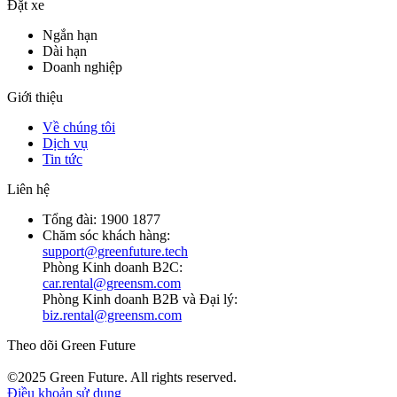
Đặt xe
Ngắn hạn
Dài hạn
Doanh nghiệp
Giới thiệu
Về chúng tôi
Dịch vụ
Tin tức
Liên hệ
Tổng đài:
1900 1877
Chăm sóc khách hàng:
support@greenfuture.tech
Phòng Kinh doanh B2C:
car.rental@greensm.com
Phòng Kinh doanh B2B và Đại lý:
biz.rental@greensm.com
Theo dõi Green Future
©2025 Green Future. All rights reserved.
Điều khoản sử dụng