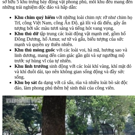
sở hữu 5 khu trưng bày động vật phong phú, mỗi khu đều mang đến
những trải nghiệm độc đáo và hấp dẫn:
Khu chim quý hiếm
với những loài chim rực rỡ như chim họ
Trĩ, công Việt Nam, công Ấn Độ, gà lôi và đà điểu, gây ấn
tượng bởi sắc màu tươi sáng và tiếng hót vang vọng.
Khu thú dữ
tập trung các loài động vật mạnh mẽ, gồm hổ
Đông Dương, hổ Amur, sư tử và gấu, biểu tượng của sức
mạnh và quyền uy thiên nhiên.
Khu thú móng guốc
với các loài voi, hà mã, hương sao và
linh dương, mang đến cảm giác gần gũi và sự ngưỡng mộ
trước sự hùng vĩ của tự nhiên.
Khu linh trưởng
sinh động với các loài khỉ vàng, khỉ mặt đỏ
và khỉ đuôi dài, tạo nên không gian sống động và đầy sức
sống.
Khu bọ sát
đa dạng với cá sấu, rùa và nhiều loài bò sát độc
đáo, làm phong phú thêm hệ sinh thái của công viên.