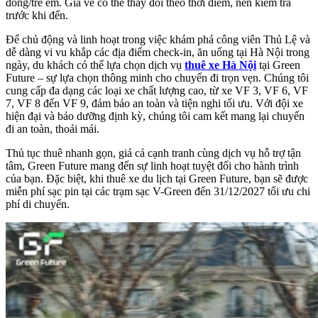
đồng/trẻ em. Giá vé có thể thay đổi theo thời điểm, nên kiểm tra
trước khi đến.
Để chủ động và linh hoạt trong việc khám phá công viên Thủ Lệ và
dễ dàng vi vu khắp các địa điểm check-in, ăn uống tại Hà Nội trong
ngày, du khách có thể lựa chọn dịch vụ
thuê xe Hà Nội
tại Green
Future – sự lựa chọn thông minh cho chuyến đi trọn vẹn. Chúng tôi
cung cấp đa dạng các loại xe chất lượng cao, từ xe VF 3, VF 6, VF
7, VF 8 đến VF 9, đảm bảo an toàn và tiện nghi tối ưu. Với đội xe
hiện đại và bảo dưỡng định kỳ, chúng tôi cam kết mang lại chuyến
đi an toàn, thoải mái.
Thủ tục thuê nhanh gọn, giá cả cạnh tranh cùng dịch vụ hỗ trợ tận
tâm, Green Future mang đến sự linh hoạt tuyệt đối cho hành trình
của bạn. Đặc biệt, khi thuê xe du lịch tại Green Future, bạn sẽ được
miễn phí sạc pin tại các trạm sạc V-Green đến 31/12/2027 tối ưu chi
phí di chuyển.