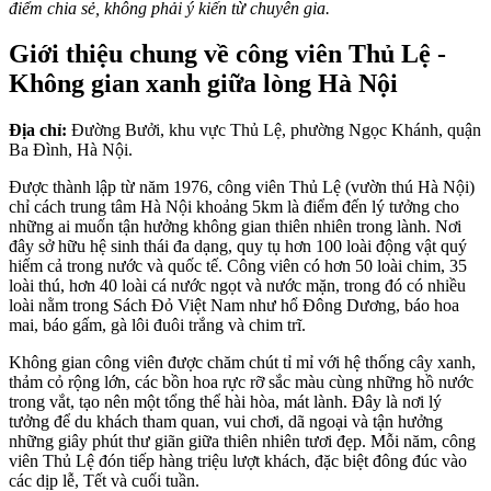
điểm chia sẻ, không phải ý kiến từ chuyên gia.
Giới thiệu chung về công viên Thủ Lệ -
Không gian xanh giữa lòng Hà Nội
Địa chỉ:
Đường Bưởi, khu vực Thủ Lệ, phường Ngọc Khánh, quận
Ba Đình, Hà Nội.
Được thành lập từ năm 1976, công viên Thủ Lệ (vườn thú Hà Nội)
chỉ cách trung tâm Hà Nội khoảng 5km là điểm đến lý tưởng cho
những ai muốn tận hưởng không gian thiên nhiên trong lành. Nơi
đây sở hữu hệ sinh thái đa dạng, quy tụ hơn 100 loài động vật quý
hiếm cả trong nước và quốc tế. Công viên có hơn 50 loài chim, 35
loài thú, hơn 40 loài cá nước ngọt và nước mặn, trong đó có nhiều
loài nằm trong Sách Đỏ Việt Nam như hổ Đông Dương, báo hoa
mai, báo gấm, gà lôi đuôi trắng và chim trĩ.
Không gian công viên được chăm chút tỉ mỉ với hệ thống cây xanh,
thảm cỏ rộng lớn, các bồn hoa rực rỡ sắc màu cùng những hồ nước
trong vắt, tạo nên một tổng thể hài hòa, mát lành. Đây là nơi lý
tưởng để du khách tham quan, vui chơi, dã ngoại và tận hưởng
những giây phút thư giãn giữa thiên nhiên tươi đẹp. Mỗi năm, công
viên Thủ Lệ đón tiếp hàng triệu lượt khách, đặc biệt đông đúc vào
các dịp lễ, Tết và cuối tuần.