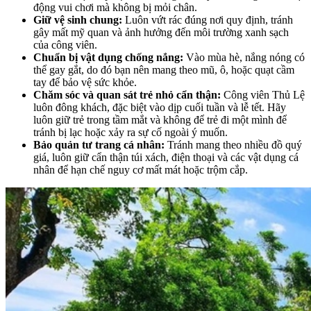
động vui chơi mà không bị mỏi chân.
Giữ vệ sinh chung:
Luôn vứt rác đúng nơi quy định, tránh
gây mất mỹ quan và ảnh hưởng đến môi trường xanh sạch
của công viên.
Chuẩn bị vật dụng chống nắng:
Vào mùa hè, nắng nóng có
thể gay gắt, do đó bạn nên mang theo mũ, ô, hoặc quạt cầm
tay để bảo vệ sức khỏe.
Chăm sóc và quan sát trẻ nhỏ cẩn thận:
Công viên Thủ Lệ
luôn đông khách, đặc biệt vào dịp cuối tuần và lễ tết. Hãy
luôn giữ trẻ trong tầm mắt và không để trẻ đi một mình để
tránh bị lạc hoặc xảy ra sự cố ngoài ý muốn.
Bảo quản tư trang cá nhân:
Tránh mang theo nhiều đồ quý
giá, luôn giữ cẩn thận túi xách, điện thoại và các vật dụng cá
nhân để hạn chế nguy cơ mất mát hoặc trộm cắp.