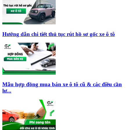
Hướng dẫn chi tiết thủ tục rút hồ sơ gốc xe ô tô
Mẫu hợp đồng mua bán xe ô tô cũ & các điều cần
lư...