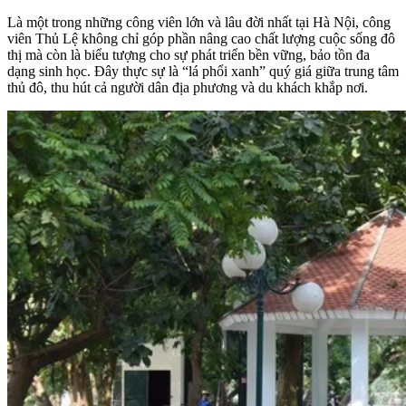
Là một trong những công viên lớn và lâu đời nhất tại Hà Nội, công
viên Thủ Lệ không chỉ góp phần nâng cao chất lượng cuộc sống đô
thị mà còn là biểu tượng cho sự phát triển bền vững, bảo tồn đa
dạng sinh học. Đây thực sự là “lá phổi xanh” quý giá giữa trung tâm
thủ đô, thu hút cả người dân địa phương và du khách khắp nơi.