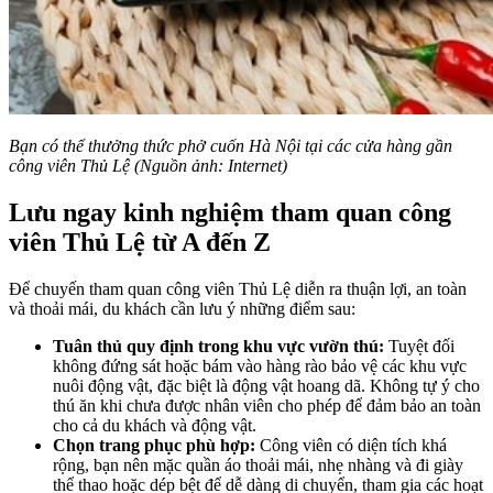
Bạn có thể thưởng thức phở cuốn Hà Nội tại các cửa hàng gần
công viên Thủ Lệ (Nguồn ảnh: Internet)
Lưu ngay kinh nghiệm tham quan công
viên Thủ Lệ từ A đến Z
Để chuyến tham quan công viên Thủ Lệ diễn ra thuận lợi, an toàn
và thoải mái, du khách cần lưu ý những điểm sau:
Tuân thủ quy định trong khu vực vườn thú:
Tuyệt đối
không đứng sát hoặc bám vào hàng rào bảo vệ các khu vực
nuôi động vật, đặc biệt là động vật hoang dã. Không tự ý cho
thú ăn khi chưa được nhân viên cho phép để đảm bảo an toàn
cho cả du khách và động vật.
Chọn trang phục phù hợp:
Công viên có diện tích khá
rộng, bạn nên mặc quần áo thoải mái, nhẹ nhàng và đi giày
thể thao hoặc dép bệt để dễ dàng di chuyển, tham gia các hoạt