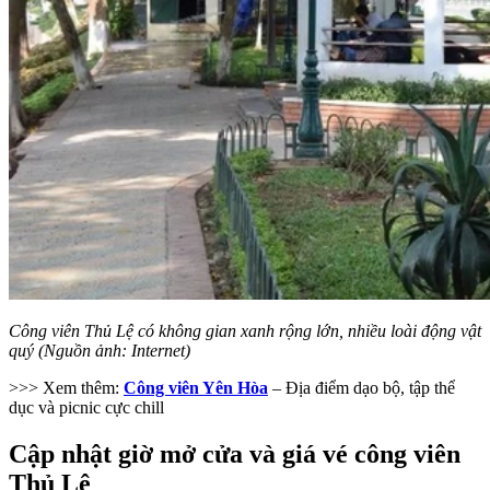
Công viên Thủ Lệ có không gian xanh rộng lớn, nhiều loài động vật
quý (Nguồn ảnh: Internet)
>>> Xem thêm:
Công viên Yên Hòa
– Địa điểm dạo bộ, tập thể
dục và picnic cực chill
Cập nhật giờ mở cửa và giá vé công viên
Thủ Lệ