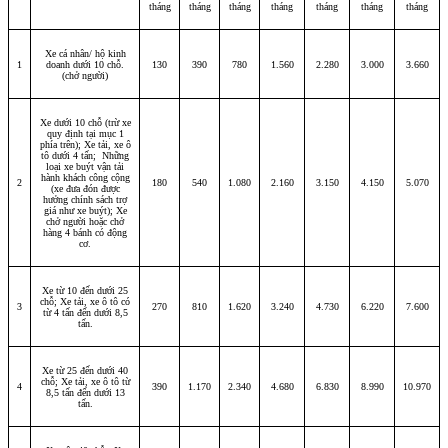
tháng
tháng
tháng
tháng
tháng
tháng
tháng
Xe cá nhân/ hộ kinh
1
doanh dưới 10 chỗ.
130
390
780
1.560
2.280
3.000
3.660
(chở người)
Xe dưới 10 chỗ (trừ xe
quy định tại mục 1
phía trên); Xe tải, xe ô
tô dưới 4 tấn; Những
loại xe buýt vận tải
hành khách công cộng
2
180
540
1.080
2.160
3.150
4.150
5.070
(xe đưa đón được
hưởng chính sách trợ
giá như xe buýt); Xe
chở người hoặc chở
hàng 4 bánh có động
cơ.
Xe từ 10 đến dưới 25
chỗ; Xe tải, xe ô tô có
3
270
810
1.620
3.240
4.730
6.220
7.600
từ 4 tấn đến dưới 8,5
tấn.
Xe từ 25 đến dưới 40
chỗ; Xe tải, xe ô tô từ
4
390
1.170
2.340
4.680
6.830
8.990
10.970
8,5 tấn đến dưới 13
tấn.