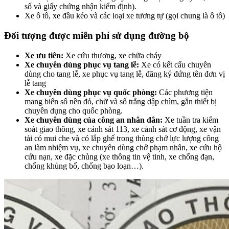
số và giấy chứng nhận kiểm định).
Xe ô tô, xe đầu kéo và các loại xe tương tự (gọi chung là ô tô)
Đối tượng được miễn phí sử dụng đường bộ
Xe ưu tiên:
Xe cứu thương, xe chữa cháy
Xe chuyên dùng phục vụ tang lễ:
Xe có kết cấu chuyên
dùng cho tang lễ, xe phục vụ tang lễ, đăng ký đứng tên đơn vị
lễ tang
Xe chuyên dùng phục vụ quốc phòng:
Các phương tiện
mang biển số nền đỏ, chữ và số trắng dập chìm, gắn thiết bị
chuyên dụng cho quốc phòng.
Xe chuyên dùng của công an nhân dân:
Xe tuần tra kiểm
soát giao thông, xe cảnh sát 113, xe cảnh sát cơ động, xe vận
tải có mui che và có lắp ghế trong thùng chở lực lượng công
an làm nhiệm vụ, xe chuyên dùng chở phạm nhân, xe cứu hộ
cứu nạn, xe đặc chủng (xe thông tin vệ tinh, xe chống đạn,
chống khủng bố, chống bạo loạn…).