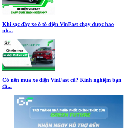
Khi sạc đầy xe ô tô điện VinFast chạy được bao
nh...
Có nên mua xe điện VinFast cũ? Kinh nghiệm bạn
cầ...