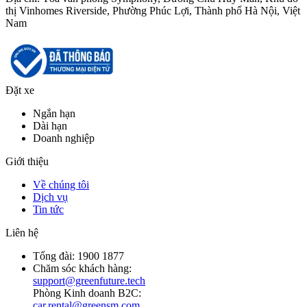
thị Vinhomes Riverside, Phường Phúc Lợi, Thành phố Hà Nội, Việt
Nam
Đặt xe
Ngắn hạn
Dài hạn
Doanh nghiệp
Giới thiệu
Về chúng tôi
Dịch vụ
Tin tức
Liên hệ
Tổng đài:
1900 1877
Chăm sóc khách hàng:
support@greenfuture.tech
Phòng Kinh doanh B2C:
car.rental@greensm.com