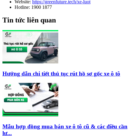
Website:
https://greenfuture.tech/xe-luot
Hotline: 1900 1877
Tin tức liên quan
Hướng dẫn chi tiết thủ tục rút hồ sơ gốc xe ô tô
Mẫu hợp đồng mua bán xe ô tô cũ & các điều cần
lư...