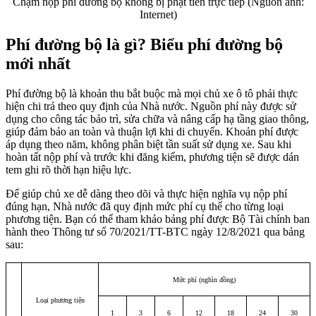
Chậm nộp phí đường bộ không bị phạt tiền trực tiếp (Nguồn ảnh:
Internet)
Phí đường bộ là gì? Biểu phí đường bộ
mới nhất
Phí đường bộ là khoản thu bắt buộc mà mọi chủ xe ô tô phải thực
hiện chi trả theo quy định của Nhà nước. Nguồn phí này được sử
dụng cho công tác bảo trì, sửa chữa và nâng cấp hạ tầng giao thông,
giúp đảm bảo an toàn và thuận lợi khi di chuyển. Khoản phí được
áp dụng theo năm, không phân biệt tần suất sử dụng xe. Sau khi
hoàn tất nộp phí và trước khi đăng kiểm, phương tiện sẽ được dán
tem ghi rõ thời hạn hiệu lực.
Để giúp chủ xe dễ dàng theo dõi và thực hiện nghĩa vụ nộp phí
đúng hạn, Nhà nước đã quy định mức phí cụ thể cho từng loại
phương tiện. Bạn có thể tham khảo bảng phí được Bộ Tài chính ban
hành theo Thông tư số 70/2021/TT-BTC ngày 12/8/2021 qua bảng
sau:
Mức phí (nghìn đồng)
Loại phương tiện
1
3
6
12
18
24
30