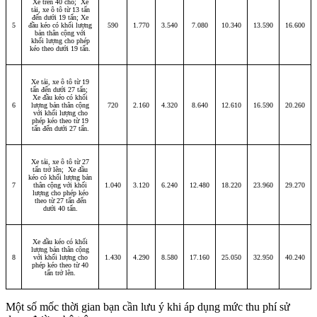
Xe trên 40 chỗ; Xe
tải, xe ô tô từ 13 tấn
đến dưới 19 tấn; Xe
5
đầu kéo có khối lượng
590
1.770
3.540
7.080
10.340
13.590
16.600
bản thân cộng với
khối lượng cho phép
kéo theo dưới 19 tấn.
Xe tải, xe ô tô từ 19
tấn đến dưới 27 tấn;
Xe đầu kéo có khối
6
lượng bản thân cộng
720
2.160
4.320
8.640
12.610
16.590
20.260
với khối lượng cho
phép kéo theo từ 19
tấn đến dưới 27 tấn.
Xe tải, xe ô tô từ 27
tấn trở lên; Xe đầu
kéo có khối lượng bản
7
thân cộng với khối
1.040
3.120
6.240
12.480
18.220
23.960
29.270
lượng cho phép kéo
theo từ 27 tấn đến
dưới 40 tấn.
Xe đầu kéo có khối
lượng bản thân cộng
8
với khối lượng cho
1.430
4.290
8.580
17.160
25.050
32.950
40.240
phép kéo theo từ 40
tấn trở lên.
Một số mốc thời gian bạn cần lưu ý khi áp dụng mức thu phí sử