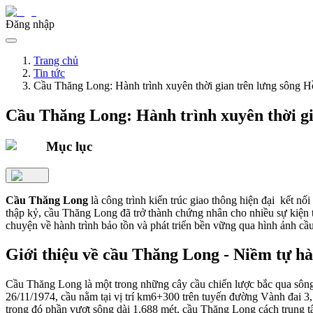
Đăng nhập
Trang chủ
Tin tức
Cầu Thăng Long: Hành trình xuyên thời gian trên lưng sông 
Cầu Thăng Long: Hành trình xuyên thời gi
Mục lục
Cầu Thăng Long
là công trình kiến trúc giao thông hiện đại kết nố
thập kỷ, cầu Thăng Long đã trở thành chứng nhân cho nhiều sự kiện t
chuyện về hành trình bảo tồn và phát triển bền vững qua hình ảnh cầ
Giới thiệu về cầu Thăng Long - Niềm tự hà
Cầu Thăng Long là một trong những cây cầu chiến lược bắc qua sông H
26/11/1974, cầu nằm tại vị trí km6+300 trên tuyến đường Vành đai
trong đó phần vượt sông dài 1.688 mét, cầu Thăng Long cách trung tâ