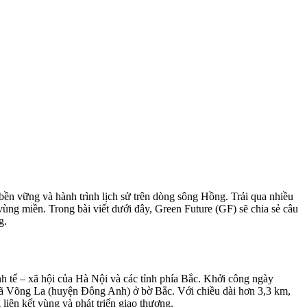
n bền vững và hành trình lịch sử trên dòng sông Hồng. Trải qua nhiều
vùng miền. Trong bài viết dưới đây, Green Future (GF) sẽ chia sẻ câu
g.
nh tế – xã hội của Hà Nội và các tỉnh phía Bắc. Khởi công ngày
xã Võng La (huyện Đông Anh) ở bờ Bắc. Với chiều dài hơn 3,3 km,
iên kết vùng và phát triển giao thương.